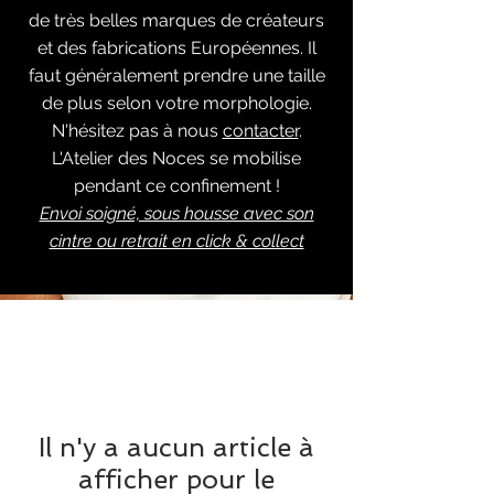
de très belles marques de créateurs
et des fabrications Européennes. Il
faut généralement prendre une taille
de plus selon votre morphologie.
N'hésitez pas à nous
contacter
.
L'Atelier des Noces se mobilise
pendant ce confinement !
Envoi soigné, sous housse avec son
cintre ou retrait en click & collect
Il n'y a aucun article à
afficher pour le