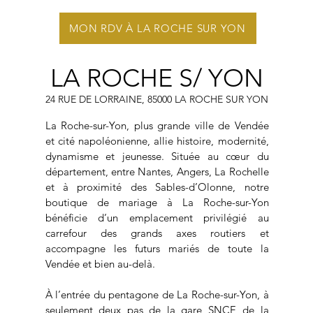
MON RDV À LA ROCHE SUR YON
LA ROCHE S/ YON
24 RUE DE LORRAINE, 85000 LA ROCHE SUR YON​
La Roche-sur-Yon, plus grande ville de Vendée
et cité napoléonienne, allie histoire, modernité,
dynamisme et jeunesse. Située au cœur du
département, entre Nantes, Angers, La Rochelle
et à proximité des Sables-d’Olonne, notre
boutique de mariage à La Roche-sur-Yon
bénéficie d’un emplacement privilégié au
carrefour des grands axes routiers et
accompagne les futurs mariés de toute la
Vendée et bien au-delà.
À l’entrée du pentagone de La Roche-sur-Yon, à
seulement deux pas de la gare SNCF, de la