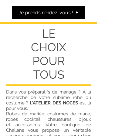
Je prends rendez-vous !
LE
CHOIX
POUR
TOUS
Dans vos préparatifs de mariage ? À la
recherche de votre sublime robe ou
costume ?
L'ATELIER DES NOCES
est là
pour vous.
Robes de mariée, costumes de marié,
robes cocktail, chaussures, bijoux
et accessoires. Votre boutique de
Challans vous propose un véritable
accompagnement et vous aidera dans