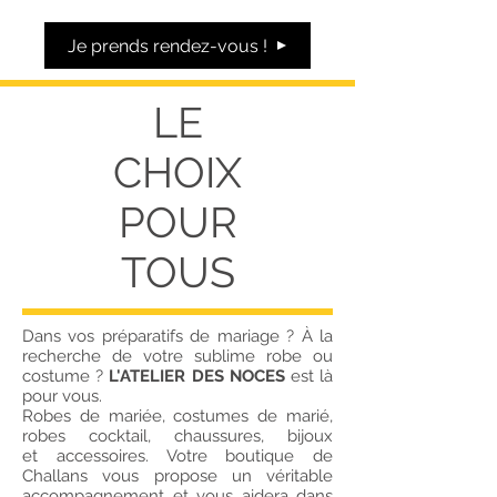
Je prends rendez-vous !
LE
CHOIX
POUR
TOUS
Dans vos préparatifs de mariage ? À la
recherche de votre sublime robe ou
costume ?
L'ATELIER DES NOCES
est là
pour vous.
Robes de mariée, costumes de marié,
robes cocktail, chaussures, bijoux
et accessoires. Votre boutique de
Challans vous propose un véritable
accompagnement et vous aidera dans